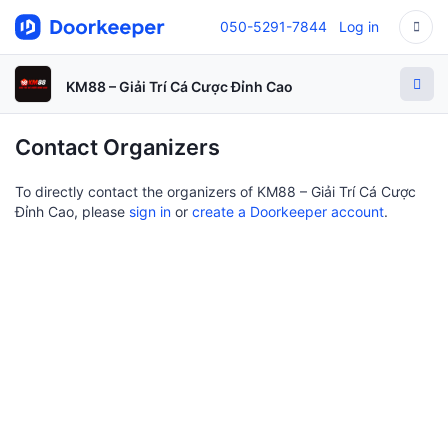
050-5291-7844
Log in
KM88 – Giải Trí Cá Cược Đỉnh Cao
Contact Organizers
To directly contact the organizers of KM88 – Giải Trí Cá Cược
Đỉnh Cao, please
sign in
or
create a Doorkeeper account
.